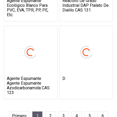
Agente Espumante
Reactivo De Grado
Ecológico Blanco Para
Industrial DAP Ftalato De
PVC, EVA, TPR, PP, PE,
Dialilo CAS 131
Etc.
Agente Espumante
D
Agente Espumante
Azodicarbonamida CAS
123
Primero
1
2
3
4
5
6