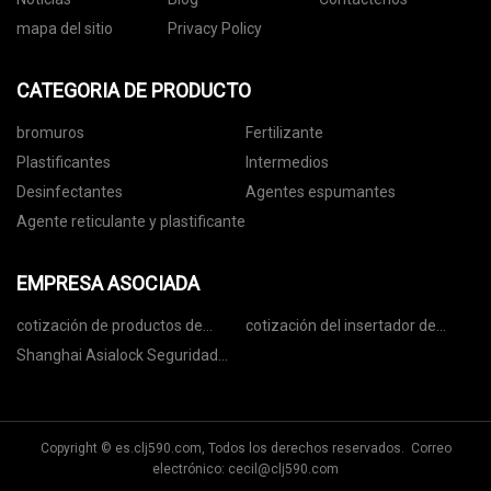
mapa del sitio
Privacy Policy
CATEGORIA DE PRODUCTO
bromuros
Fertilizante
Plastificantes
Intermedios
Desinfectantes
Agentes espumantes
Agente reticulante y plastificante
EMPRESA ASOCIADA
cotización de productos de
cotización del insertador de
titanio
pestañas
Shanghai Asialock Seguridad
Sellos Co., Limitado.
Copyright © es.clj590.com, Todos los derechos reservados. Correo
electrónico:
cecil@clj590.com