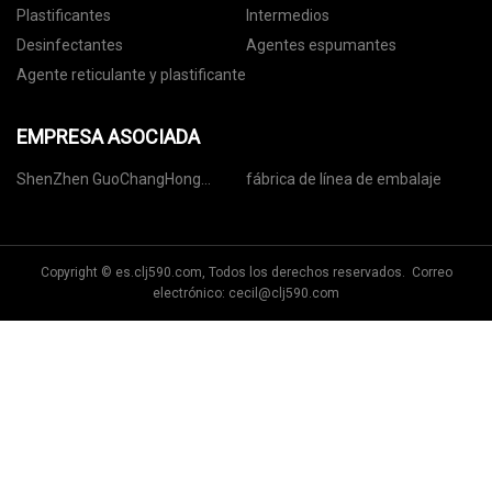
Plastificantes
Intermedios
Desinfectantes
Agentes espumantes
Agente reticulante y plastificante
EMPRESA ASOCIADA
ShenZhen GuoChangHong
fábrica de línea de embalaje
Precisión Metálicos Co., Ltd
Copyright © es.clj590.com, Todos los derechos reservados. Correo
electrónico:
cecil@clj590.com