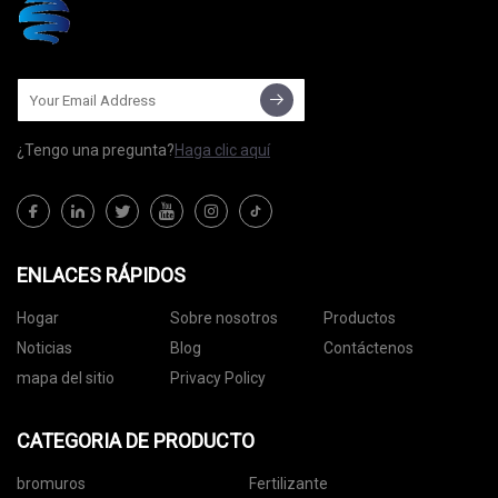
¿Tengo una pregunta?
Haga clic aquí
ENLACES RÁPIDOS
Hogar
Sobre nosotros
Productos
Noticias
Blog
Contáctenos
mapa del sitio
Privacy Policy
CATEGORIA DE PRODUCTO
bromuros
Fertilizante